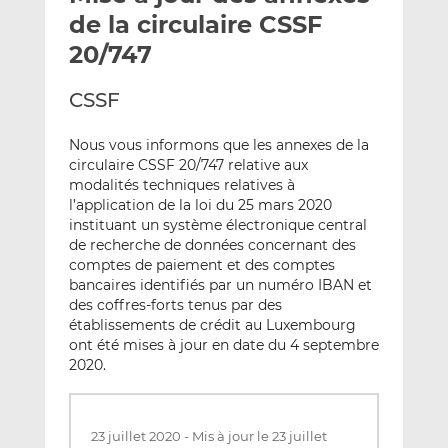
e
g
g
de la circulaire CSSF
r
e
e
20/747
p
r
r
a
s
s
CSSF
r
u
u
e
r
r
Nous vous informons que les annexes de la
m
L
F
circulaire CSSF 20/747 relative aux
a
i
a
modalités techniques relatives à
i
n
c
l’application de la loi du 25 mars 2020
l
k
e
instituant un système électronique central
de recherche de données concernant des
e
b
comptes de paiement et des comptes
d
o
bancaires identifiés par un numéro IBAN et
I
o
des coffres-forts tenus par des
n
k
établissements de crédit au Luxembourg
ont été mises à jour en date du 4 septembre
2020.
23 juillet 2020
-
Mis à jour le 23 juillet