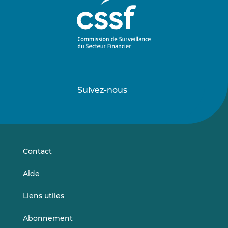
Suivez-nous
Suivez-
Suivez-
nous
nous
sur
sur
LinkedIn
Vimeo
Contact
Aide
Liens utiles
Abonnement