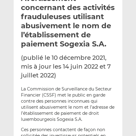
e
g
g
concernant des activités
r
e
e
frauduleuses utilisant
p
r
r
abusivement le nom de
a
s
s
r
u
u
l’établissement de
e
r
r
paiement Sogexia S.A.
m
L
F
a
i
a
(publié le 10 décembre 2021,
i
n
c
mis à jour les 14 juin 2022 et 7
l
k
e
juillet 2022)
e
b
d
o
I
o
La Commission de Surveillance du Secteur
Financier (CSSF) met le public en garde
n
k
contre des personnes inconnues qui
utilisent abusivement le nom et l’adresse de
l’établissement de paiement de droit
luxembourgeois Sogexia S.A.
Ces personnes contactent de façon non
sollicitée des investisseurs potentiels en