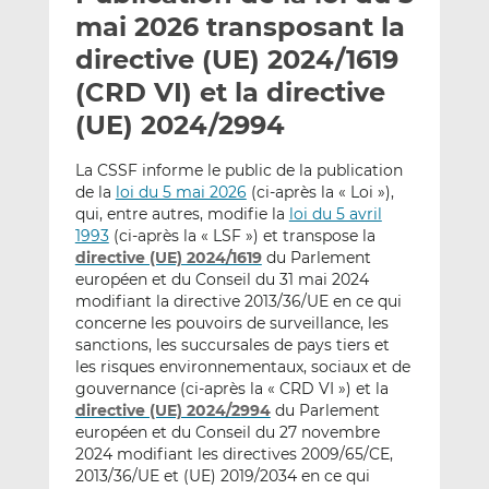
e
g
g
mai 2026 transposant la
r
e
e
directive (UE) 2024/1619
p
r
r
(CRD VI) et la directive
a
s
s
r
u
u
(UE) 2024/2994
e
r
r
m
L
F
La CSSF informe le public de la publication
de la
loi du 5 mai 2026
(ci-après la « Loi »),
a
i
a
qui, entre autres, modifie la
loi du 5 avril
i
n
c
1993
(ci-après la « LSF ») et transpose la
l
k
e
directive (UE) 2024/1619
du Parlement
e
b
européen et du Conseil du 31 mai 2024
d
o
modifiant la directive 2013/36/UE en ce qui
I
o
concerne les pouvoirs de surveillance, les
n
k
sanctions, les succursales de pays tiers et
les risques environnementaux, sociaux et de
gouvernance (ci-après la « CRD VI ») et la
directive (UE) 2024/2994
du Parlement
européen et du Conseil du 27 novembre
2024 modifiant les directives 2009/65/CE,
2013/36/UE et (UE) 2019/2034 en ce qui