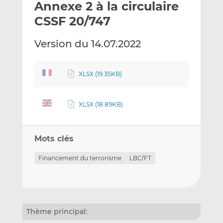
Annexe 2 à la circulaire
y
a
a
e
g
g
CSSF 20/747
r
e
e
p
r
r
Version du 14.07.2022
a
s
s
r
u
u
e
r
r
XLSX (19.35KB)
m
L
F
a
i
a
XLSX (18.89KB)
i
n
c
l
k
e
e
b
Mots clés
d
o
I
o
Financement du terrorisme
LBC/FT
n
k
Thème principal: