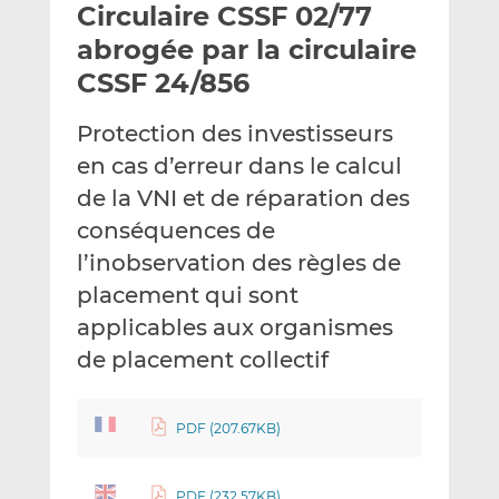
Circulaire CSSF 02/77
y
a
a
e
g
g
abrogée par la circulaire
r
e
e
CSSF 24/856
p
r
r
a
s
s
Protection des investisseurs
r
u
u
en cas d’erreur dans le calcul
e
r
r
m
L
F
de la VNI et de réparation des
a
i
a
conséquences de
i
n
c
l’inobservation des règles de
l
k
e
placement qui sont
e
b
d
o
applicables aux organismes
I
o
de placement collectif
n
k
PDF (207.67KB)
PDF (232.57KB)