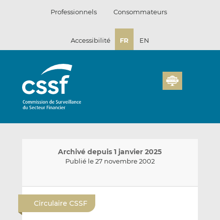
Passer
Professionnels
Consommateurs
au
contenu
Accessibilité
FR
EN
Archivé depuis 1 janvier 2025
Publié le 27 novembre 2002
E
P
P
n
a
a
Circulaire CSSF
v
r
r
o
t
t