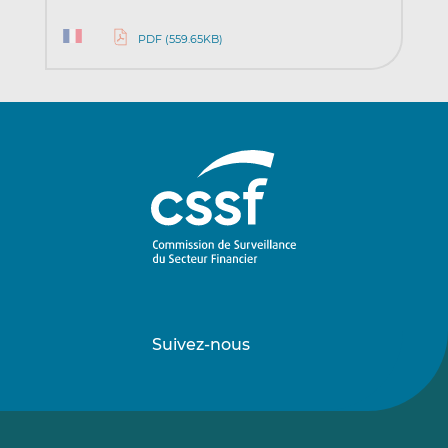
PDF (559.65KB)
Suivez-nous
Suivez-
Suivez-
nous
nous
sur
sur
LinkedIn
Vimeo