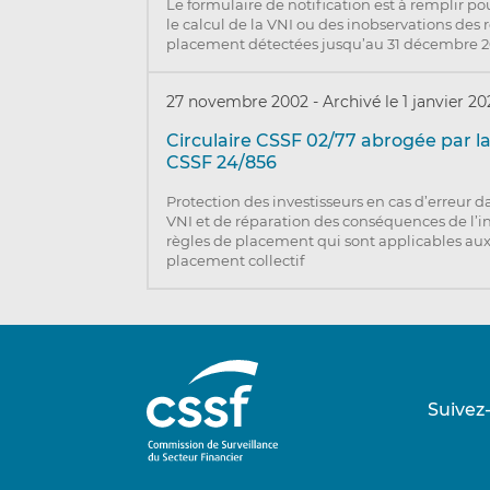
Le formulaire de notification est à remplir po
le calcul de la VNI ou des inobservations des 
placement détectées jusqu’au 31 décembre 2
27 novembre 2002
-
Archivé le 1 janvier 2
Circulaire CSSF 02/77 abrogée par la
CSSF 24/856
Protection des investisseurs en cas d’erreur da
VNI et de réparation des conséquences de l’i
règles de placement qui sont applicables au
placement collectif
Suivez