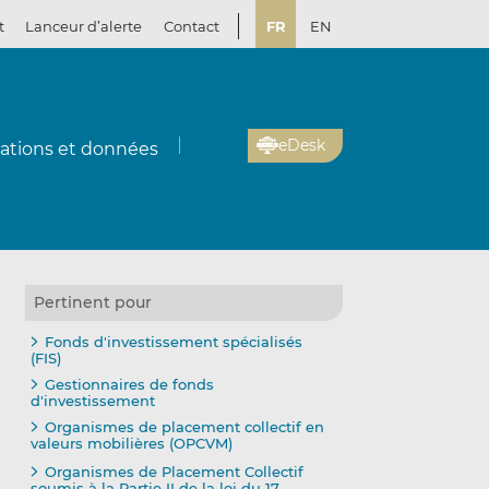
t
Lanceur d’alerte
Contact
FR
EN
eDesk
cations et données
Pertinent pour
Fonds d'investissement spécialisés
(FIS)
Gestionnaires de fonds
d'investissement
Organismes de placement collectif en
valeurs mobilières (OPCVM)
Organismes de Placement Collectif
soumis à la Partie II de la loi du 17