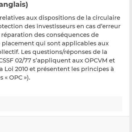
r
e
e
anglais)
p
r
r
a
s
s
elatives aux dispositions de la circulaire
r
u
u
tection des investisseurs en cas d’erreur
e
r
r
de réparation des conséquences de
m
L
F
a
i
a
e placement qui sont applicables aux
i
n
c
lectif. Les questions/réponses de la
l
k
e
re CSSF 02/77 s’appliquent aux OPCVM et
e
b
la Loi 2010 et présentent les principes à
d
o
I
o
s « OPC »).
n
k