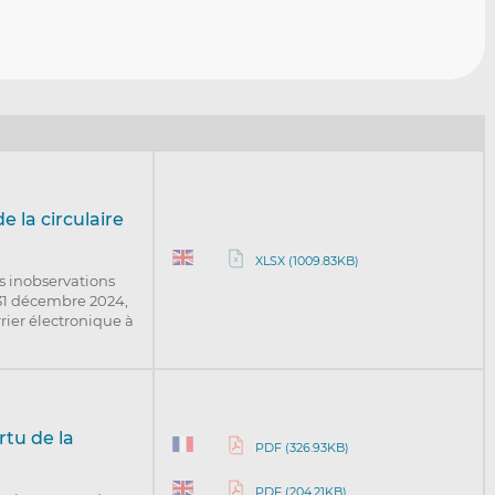
e la circulaire
)
XLSX (1009.83KB)
es inobservations
31 décembre 2024,
rrier électronique à
tu de la
PDF (326.93KB)
PDF (204.21KB)