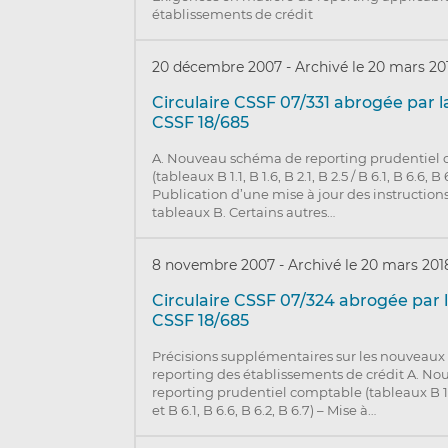
établissements de crédit
20 décembre 2007
-
Archivé le 20 mars 20
Circulaire CSSF 07/331 abrogée par la
CSSF 18/685
A. Nouveau schéma de reporting prudentiel
(tableaux B 1.1, B 1.6, B 2.1, B 2.5 / B 6.1, B 6.6, B 
Publication d’une mise à jour des instructions
tableaux B. Certains autres…
8 novembre 2007
-
Archivé le 20 mars 201
Circulaire CSSF 07/324 abrogée par l
CSSF 18/685
Précisions supplémentaires sur les nouveaux
reporting des établissements de crédit A. N
reporting prudentiel comptable (tableaux B 1.1, 
et B 6.1, B 6.6, B 6.2, B 6.7) – Mise à…