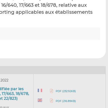
p
r
r
, 16/640, 17/663 et 18/678, relative aux
a
s
s
orting applicables aux établissements
r
u
u
e
r
r
m
L
F
a
i
a
i
n
c
l
k
e
e
b
d
o
I
o
n
k
 2022
ifiée par les
PDF (232.92KB)
, 17/663, 18/678,
et 22/823)
PDF (216.89KB)
es aux