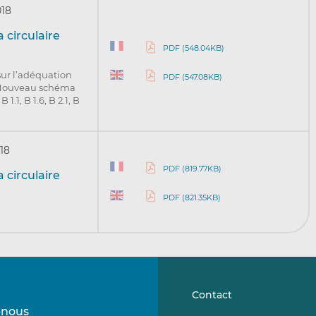
018
 circulaire
PDF (548.04KB)
ur l’adéquation
PDF (547.08KB)
B. Nouveau schéma
.1, B 1.6, B 2.1, B
018
PDF (819.77KB)
 circulaire
PDF (821.35KB)
Contact
-nous