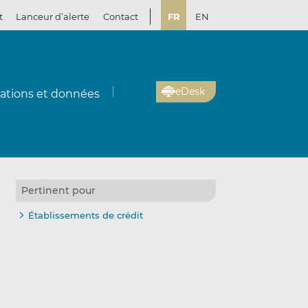
t
Lanceur d’alerte
Contact
FR
EN
eDesk
cations et données
Pertinent pour
Établissements de crédit