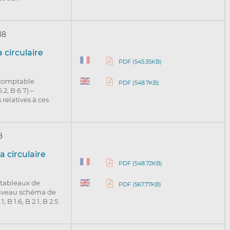
18
 circulaire
PDF (545.35KB)
 comptable
PDF (548.7KB)
6.2, B 6.7) –
 relatives à ces
8
a circulaire
PDF (548.72KB)
 tableaux de
PDF (567.77KB)
ouveau schéma de
B 1.6, B 2.1, B 2.5