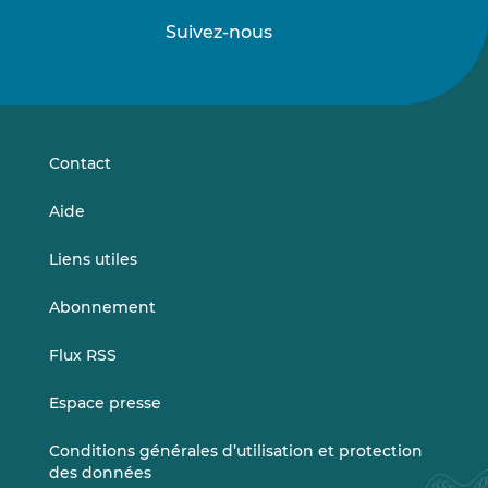
Suivez-nous
Suivez-
Suivez-
nous
nous
sur
sur
LinkedIn
Vimeo
Contact
Aide
Liens utiles
Abonnement
Flux RSS
Espace presse
Conditions générales d’utilisation et protection
des données