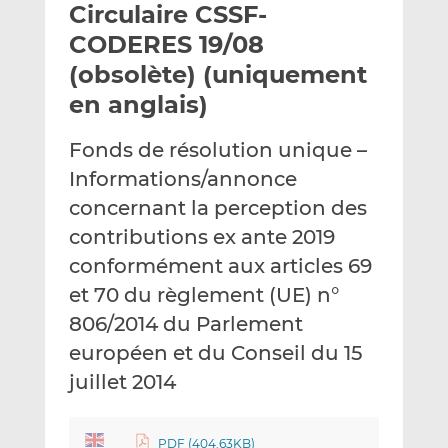
Circulaire CSSF-
y
a
a
e
g
g
CODERES 19/08
r
e
e
(obsolète) (uniquement
p
r
r
en anglais)
a
s
s
r
u
u
Fonds de résolution unique –
e
r
r
m
L
F
Informations/annonce
a
i
a
concernant la perception des
i
n
c
contributions ex ante 2019
l
k
e
conformément aux articles 69
e
b
d
o
et 70 du règlement (UE) n°
I
o
806/2014 du Parlement
n
k
européen et du Conseil du 15
juillet 2014
PDF (404.63KB)