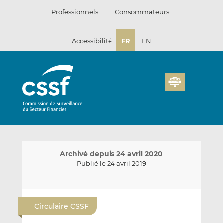
Passer
Professionnels
Consommateurs
au
contenu
Accessibilité
FR
EN
Archivé depuis 24 avril 2020
Publié le 24 avril 2019
E
P
P
n
a
a
Circulaire CSSF
v
r
r
o
t
t