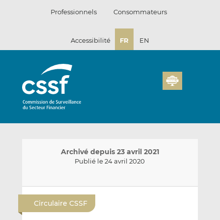
Passer
Professionnels
Consommateurs
au
contenu
Accessibilité
FR
EN
Archivé depuis 23 avril 2021
Publié le 24 avril 2020
E
P
P
n
a
a
Circulaire CSSF
v
r
r
o
t
t