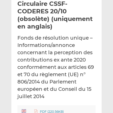
Circulaire CSSF-
y
a
a
e
g
g
CODERES 20/10
r
e
e
(obsolète) (uniquement
p
r
r
en anglais)
a
s
s
r
u
u
Fonds de résolution unique –
e
r
r
m
L
F
Informations/annonce
a
i
a
concernant la perception des
i
n
c
contributions ex ante 2020
l
k
e
conformément aux articles 69
e
b
d
o
et 70 du règlement (UE) n°
I
o
806/2014 du Parlement
n
k
européen et du Conseil du 15
juillet 2014
PDF (220.56KB)