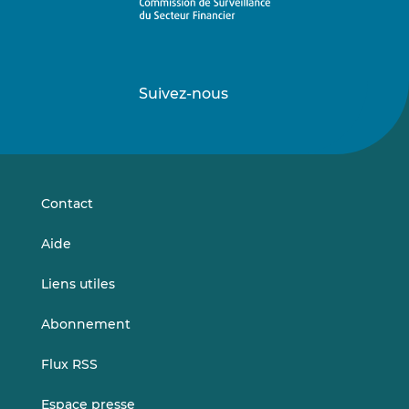
Suivez-nous
Suivez-
Suivez-
nous
nous
sur
sur
LinkedIn
Vimeo
Contact
Aide
Liens utiles
Abonnement
Flux RSS
Espace presse