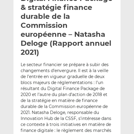
e
g
g
& stratégie finance
r
e
e
durable de la
p
r
r
Commission
a
s
s
r
u
u
européenne – Natasha
e
r
r
Deloge (Rapport annuel
m
L
F
2021)
a
i
a
i
n
c
Le secteur financier se prépare à subir des
l
k
e
changements d’envergure. Il est à la veille
e
b
de l’entrée en vigueur graduelle de deux
d
o
blocs majeurs de réglementations : l’un
I
o
résultant du Digital Finance Package de
n
k
2020 et l’autre du plan d’action de 2018 et
de la stratégie en matière de finance
durable de la Commission européenne de
2021. Natasha Deloge, responsable du
Innovation Hub de la CSSF, s’intéresse dans
ce contexte à trois initiatives en matière de
finance digitale : le règlement des marchés