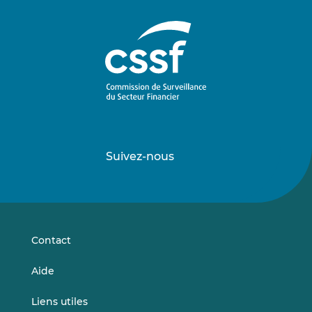
Suivez-nous
Suivez-
Suivez-
nous
nous
sur
sur
LinkedIn
Vimeo
Contact
Aide
Liens utiles