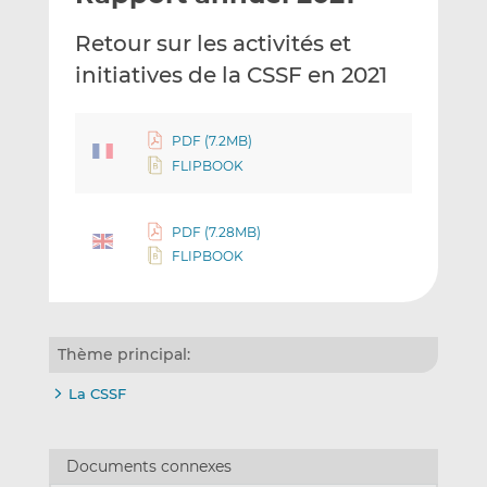
e
g
g
Retour sur les activités et
r
e
e
p
r
r
initiatives de la CSSF en 2021
a
s
s
r
u
u
e
r
r
PDF (7.2MB)
m
L
F
FLIPBOOK
a
i
a
i
n
c
PDF (7.28MB)
l
k
e
FLIPBOOK
e
b
d
o
I
o
n
k
Thème principal:
La CSSF
Documents connexes