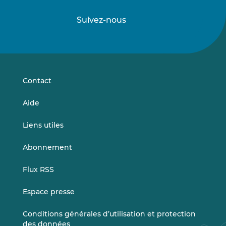
Suivez-nous
Suivez-
Suivez-
nous
nous
sur
sur
LinkedIn
Vimeo
Contact
Aide
Liens utiles
Abonnement
Flux RSS
Espace presse
Conditions générales d’utilisation et protection
des données