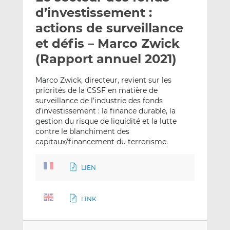
e
g
g
d’investissement :
r
e
e
actions de surveillance
p
r
r
et défis – Marco Zwick
a
s
s
r
u
u
(Rapport annuel 2021)
e
r
r
m
L
F
Marco Zwick, directeur, revient sur les
priorités de la CSSF en matière de
a
i
a
surveillance de l’industrie des fonds
i
n
c
d’investissement : la finance durable, la
l
k
e
gestion du risque de liquidité et la lutte
e
b
contre le blanchiment des
d
o
capitaux/financement du terrorisme.
I
o
n
k
LIEN
LINK