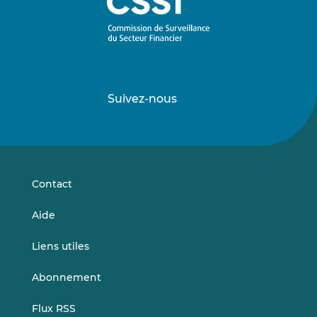
Suivez-nous
Suivez-
Suivez-
nous
nous
sur
sur
LinkedIn
Vimeo
Contact
Aide
Liens utiles
Abonnement
Flux RSS