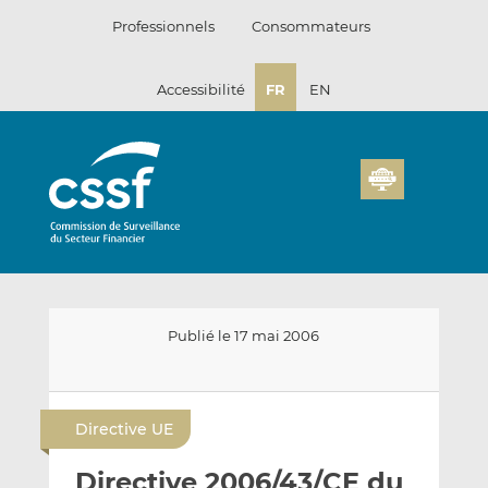
Passer
Professionnels
Consommateurs
au
contenu
Accessibilité
FR
EN
Publié le 17 mai 2006
E
P
P
n
a
a
Directive UE
v
r
r
o
t
t
Directive 2006/43/CE du
y
a
a