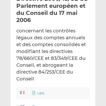
e
g
g
Parlement européen et
r
e
e
du Conseil du 17 mai
p
r
r
2006
a
s
s
r
u
u
concernant les contrôles
e
r
r
m
L
F
légaux des comptes annuels
a
i
a
et des comptes consolidés et
i
n
c
modifiant les directives
l
k
e
78/660/CEE et 83/349/CEE du
e
b
d
o
Conseil, et abrogeant la
I
o
directive 84/253/CEE du
n
k
Conseil
LIEN