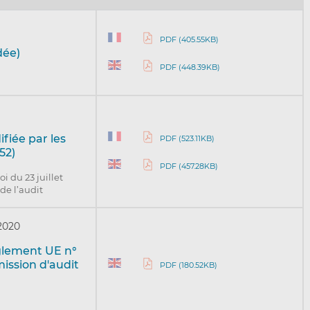
PDF (405.55KB)
dée)
PDF (448.39KB)
ifiée par les
PDF (523.11KB)
52)
PDF (457.28KB)
i du 23 juillet
 de l’audit
 2020
glement UE n°
ission d'audit
PDF (180.52KB)