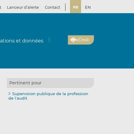
t
Lanceur d’alerte
Contact
FR
EN
eDesk
cations et données
Pertinent pour
Supervision publique de la profession
de l'audit