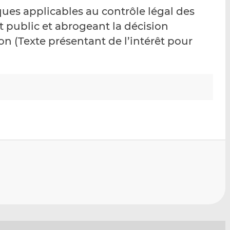
p
r
r
ques applicables au contrôle légal des
a
s
s
t public et abrogeant la décision
r
u
u
n (Texte présentant de l’intérêt pour
e
r
r
m
L
F
a
i
a
i
n
c
l
k
e
e
b
d
o
I
o
n
k