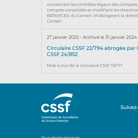
concernant les contrôles légaux des comptes
comptes consolidés et modifiant les directiv
83/349/CEE du Conseil, et abrogeant la direc
Conseil
27 janvier 2022
-
Archivé le 31 janvier 2024
Circulaire CSSF 22/794 abrogée par l
CSSF 24/852
Mise à jour de la circulaire CSSF 19/717
Suivez
Tous droits réservés.