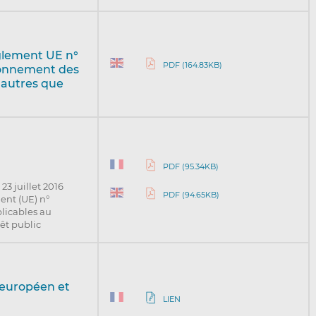
glement UE n°
PDF (164.83KB)
afonnement des
 autres que
PDF (95.34KB)
23 juillet 2016
PDF (94.65KB)
ment (UE) n°
plicables au
rêt public
 européen et
LIEN