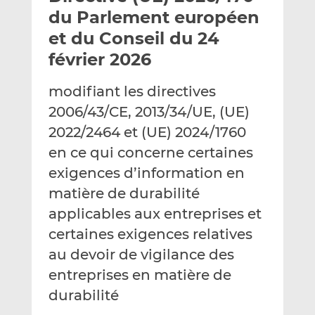
e
g
g
du Parlement européen
r
e
e
et du Conseil du 24
p
r
r
février 2026
a
s
s
r
u
u
modifiant les directives
e
r
r
m
L
F
2006/43/CE, 2013/34/UE, (UE)
a
i
a
2022/2464 et (UE) 2024/1760
i
n
c
en ce qui concerne certaines
l
k
e
exigences d’information en
e
b
d
o
matière de durabilité
I
o
applicables aux entreprises et
n
k
certaines exigences relatives
au devoir de vigilance des
entreprises en matière de
durabilité