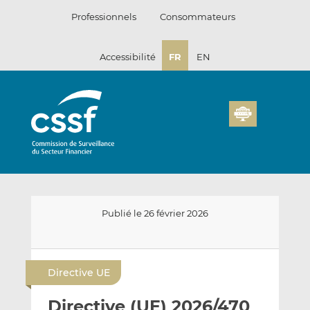
Passer
Professionnels
Consommateurs
au
contenu
Accessibilité
FR
EN
Publié le 26 février 2026
E
P
P
n
a
a
Directive UE
v
r
r
o
t
t
Directive (UE) 2026/470
y
a
a