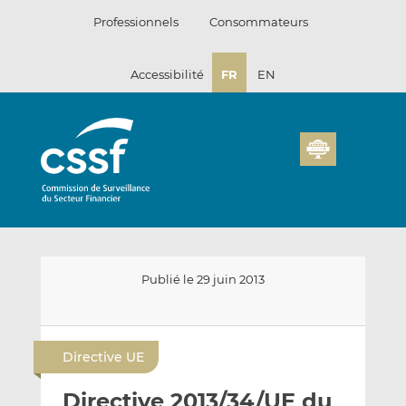
Passer
Professionnels
Consommateurs
au
contenu
Accessibilité
FR
EN
Publié le 29 juin 2013
E
P
P
n
a
a
Directive UE
v
r
r
o
t
t
Directive 2013/34/UE du
y
a
a