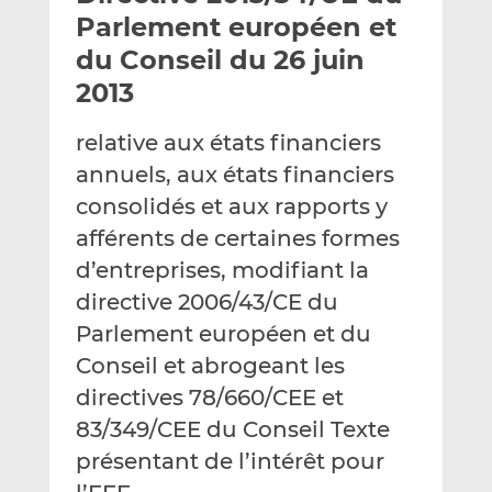
e
g
g
Parlement européen et
r
e
e
du Conseil du 26 juin
p
r
r
2013
a
s
s
r
u
u
relative aux états financiers
e
r
r
m
L
F
annuels, aux états financiers
a
i
a
consolidés et aux rapports y
i
n
c
afférents de certaines formes
l
k
e
d’entreprises, modifiant la
e
b
d
o
directive 2006/43/CE du
I
o
Parlement européen et du
n
k
Conseil et abrogeant les
directives 78/660/CEE et
83/349/CEE du Conseil Texte
présentant de l’intérêt pour