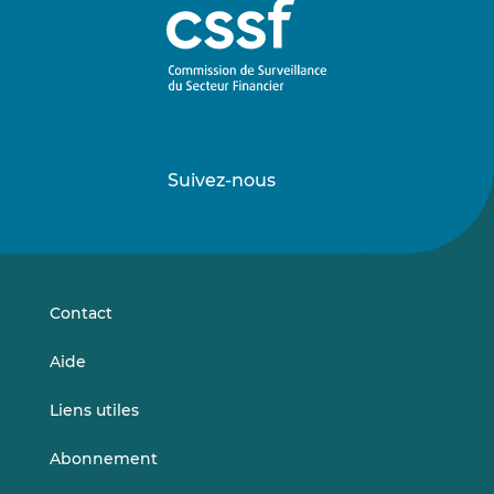
Suivez-nous
Suivez-
Suivez-
nous
nous
sur
sur
LinkedIn
Vimeo
Contact
Aide
Liens utiles
Abonnement