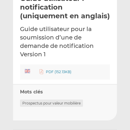
e
g
g
notification
r
e
e
(uniquement en anglais)
p
r
r
a
s
s
Guide utilisateur pour la
r
u
u
soumission d’une de
e
r
r
m
L
F
demande de notification
a
i
a
Version 1
i
n
c
l
k
e
e
b
PDF (152.13KB)
d
o
I
o
n
k
Mots clés
Prospectus pour valeur mobilière