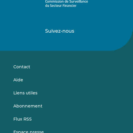
Suivez-nous
Suivez-
Suivez-
nous
nous
sur
sur
LinkedIn
Vimeo
Contact
Aide
Liens utiles
Abonnement
Flux RSS
Espace presse