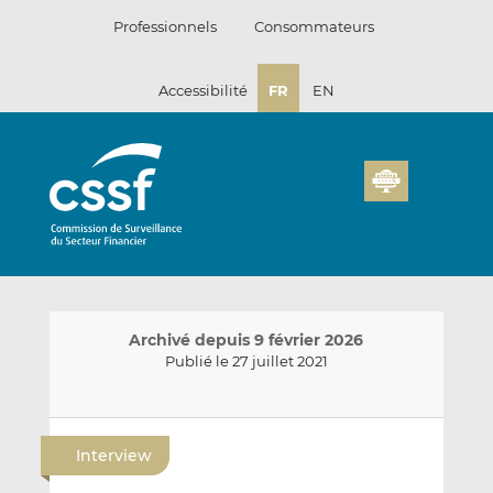
Passer
Professionnels
Consommateurs
au
contenu
Accessibilité
FR
EN
Archivé depuis 9 février 2026
Publié le 27 juillet 2021
E
P
P
n
a
a
Interview
v
r
r
o
t
t