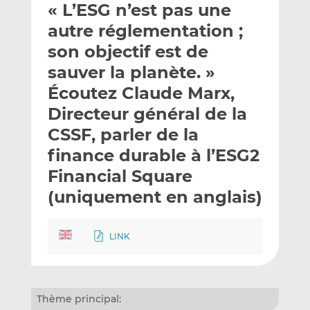
« L’ESG n’est pas une
y
a
a
e
g
g
autre réglementation ;
r
e
e
son objectif est de
p
r
r
sauver la planète. »
a
s
s
r
u
u
Écoutez Claude Marx,
e
r
r
Directeur général de la
m
L
F
CSSF, parler de la
a
i
a
finance durable à l’ESG2
i
n
c
l
k
e
Financial Square
e
b
(uniquement en anglais)
d
o
I
o
n
k
LINK
Thème principal: