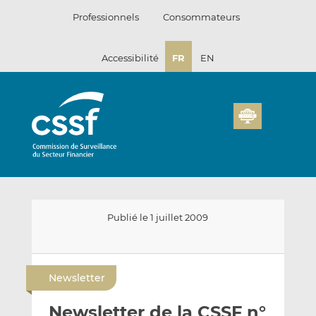
Passer
Professionnels
Consommateurs
au
contenu
Accessibilité
FR
EN
Publié le 1 juillet 2009
E
P
P
n
a
a
Newsletter
v
r
r
o
t
t
Newsletter de la CSSF n°
y
a
a