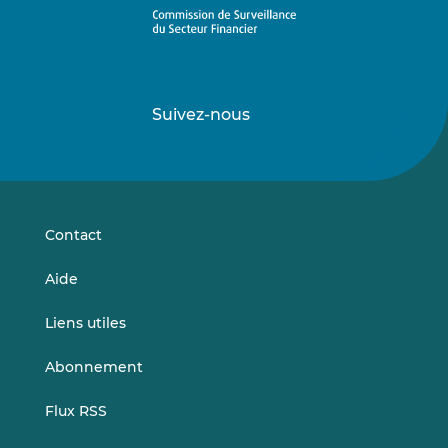
Suivez-nous
Suivez-
Suivez-
nous
nous
sur
sur
LinkedIn
Vimeo
Contact
Aide
Liens utiles
Abonnement
Flux RSS