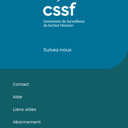
Suivez-nous
Suivez-
Suivez-
nous
nous
sur
sur
LinkedIn
Vimeo
Contact
Aide
Liens utiles
Abonnement