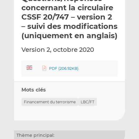
e
g
g
concernant la circulaire
r
e
e
CSSF 20/747 – version 2
p
r
r
– suivi des modifications
a
s
s
r
u
u
(uniquement en anglais)
e
r
r
m
L
F
Version 2, octobre 2020
a
i
a
i
n
c
l
k
e
PDF (206.92KB)
e
b
d
o
Mots clés
I
o
n
k
Financement du terrorisme
LBC/FT
Thème principal: