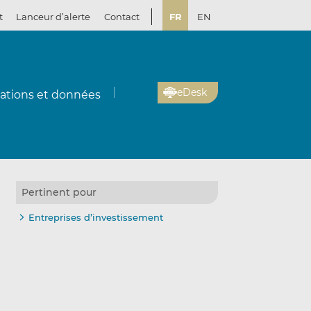
t
Lanceur d’alerte
Contact
FR
EN
eDesk
cations et données
Pertinent pour
Entreprises d’investissement