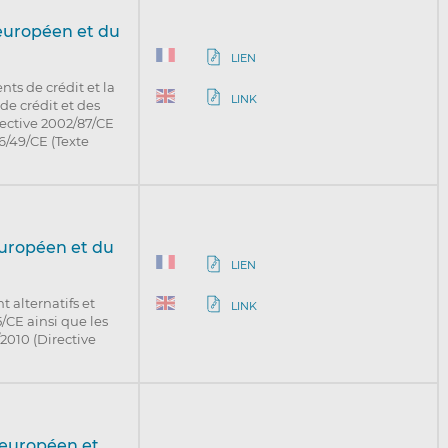
européen et du
LIEN
nts de crédit et la
LINK
de crédit et des
rective 2002/87/CE
6/49/CE (Texte
européen et du
LIEN
t alternatifs et
LINK
/CE ainsi que les
2010 (Directive
 européen et