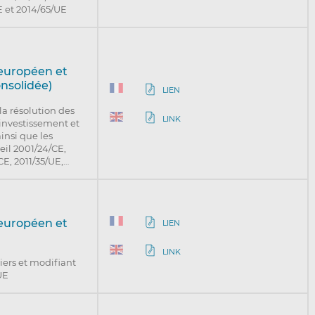
E et 2014/65/UE
 européen et
onsolidée)
LIEN
la résolution des
LINK
’investissement et
insi que les
eil 2001/24/CE,
E, 2011/35/UE,…
 européen et
LIEN
LINK
iers et modifiant
/UE