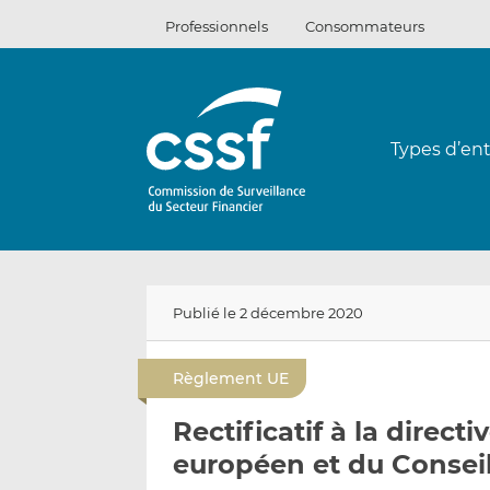
Passer
Professionnels
Consommateurs
au
contenu
Types d’ent
Publié le 2 décembre 2020
Règlement UE
Rectificatif à la direc
européen et du Consei