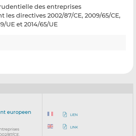
p
r
r
rudentielle des entreprises
a
s
s
t les directives 2002/87/CE, 2009/65/CE,
r
u
u
/59/UE et 2014/65/UE
e
r
r
m
L
F
a
i
a
i
n
c
l
k
e
e
b
d
o
I
o
n
k
ent europeen
LIEN
LINK
ntreprises
2002/87/CE,