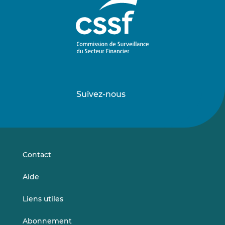
Suivez-nous
Suivez-
Suivez-
nous
nous
sur
sur
LinkedIn
Vimeo
Contact
Aide
Liens utiles
Abonnement