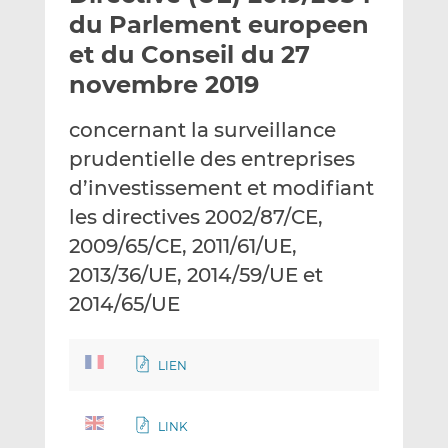
e
g
g
du Parlement europeen
r
e
e
et du Conseil du 27
p
r
r
novembre 2019
a
s
s
r
u
u
concernant la surveillance
e
r
r
m
L
F
prudentielle des entreprises
a
i
a
d’investissement et modifiant
i
n
c
les directives 2002/87/CE,
l
k
e
2009/65/CE, 2011/61/UE,
e
b
d
o
2013/36/UE, 2014/59/UE et
I
o
2014/65/UE
n
k
LIEN
LINK