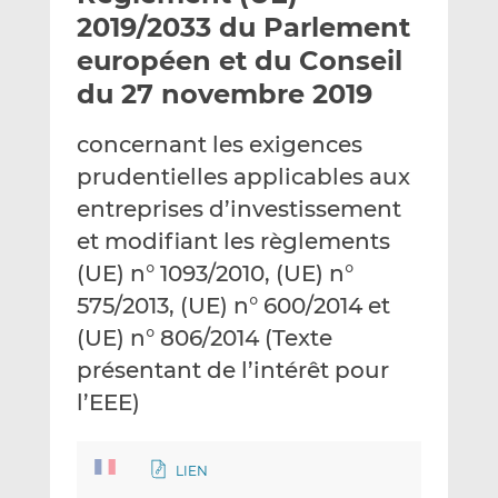
e
g
g
2019/2033 du Parlement
r
e
e
européen et du Conseil
p
r
r
du 27 novembre 2019
a
s
s
r
u
u
concernant les exigences
e
r
r
m
L
F
prudentielles applicables aux
a
i
a
entreprises d’investissement
i
n
c
et modifiant les règlements
l
k
e
(UE) n° 1093/2010, (UE) n°
e
b
d
o
575/2013, (UE) n° 600/2014 et
I
o
(UE) n° 806/2014 (Texte
n
k
présentant de l’intérêt pour
l’EEE)
LIEN