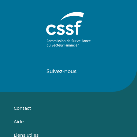
Suivez-nous
Suivez-
Suivez-
nous
nous
sur
sur
LinkedIn
Vimeo
Contact
Aide
Liens utiles