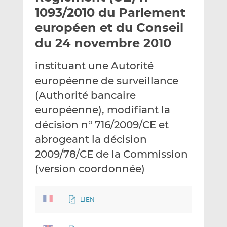
e
g
g
1093/2010 du Parlement
r
e
e
européen et du Conseil
p
r
r
du 24 novembre 2010
a
s
s
r
u
u
instituant une Autorité
e
r
r
m
L
F
européenne de surveillance
a
i
a
(Authorité bancaire
i
n
c
européenne), modifiant la
l
k
e
décision n° 716/2009/CE et
e
b
d
o
abrogeant la décision
I
o
2009/78/CE de la Commission
n
k
(version coordonnée)
LIEN