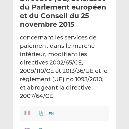
e
g
g
du Parlement européen
r
e
e
et du Conseil du 25
p
r
r
novembre 2015
a
s
s
r
u
u
concernant les services de
e
r
r
m
L
F
paiement dans le marché
a
i
a
intérieur, modifiant les
i
n
c
directives 2002/65/CE,
l
k
e
2009/110/CE et 2013/36/UE et le
e
b
d
o
règlement (UE) no 1093/2010,
I
o
et abrogeant la directive
n
k
2007/64/CE
LIEN