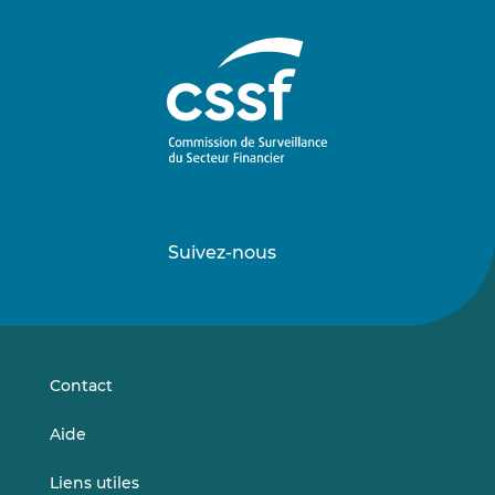
Suivez-nous
Suivez-
Suivez-
nous
nous
sur
sur
LinkedIn
Vimeo
Contact
Aide
Liens utiles