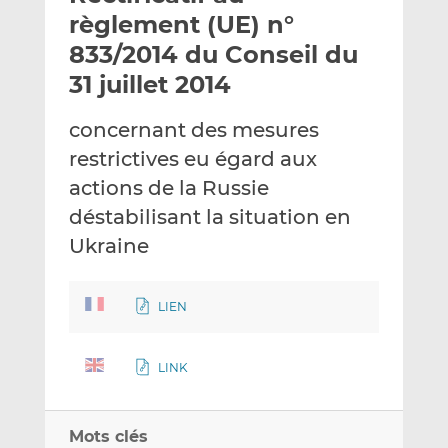
e
g
g
règlement (UE) n°
r
e
e
833/2014 du Conseil du
p
r
r
31 juillet 2014
a
s
s
r
u
u
concernant des mesures
e
r
r
m
L
F
restrictives eu égard aux
a
i
a
actions de la Russie
i
n
c
déstabilisant la situation en
l
k
e
Ukraine
e
b
d
o
I
o
LIEN
n
k
LINK
Mots clés