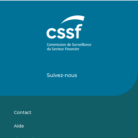
Suivez-nous
Suivez-
Suivez-
nous
nous
sur
sur
LinkedIn
Vimeo
Contact
Aide