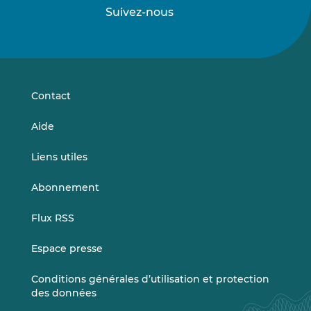
Suivez-nous
Suivez-
Suivez-
nous
nous
sur
sur
LinkedIn
Vimeo
Contact
Aide
Liens utiles
Abonnement
Flux RSS
Espace presse
Conditions générales d’utilisation et protection
des données