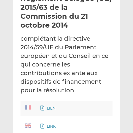
e
g
g
2015/63 de la
r
e
e
Commission du 21
p
r
r
octobre 2014
a
s
s
r
u
u
complétant la directive
e
r
r
m
L
F
2014/59/UE du Parlement
a
i
a
européen et du Conseil en ce
i
n
c
qui concerne les
l
k
e
contributions ex ante aux
e
b
d
o
dispositifs de financement
I
o
pour la résolution
n
k
LIEN
LINK