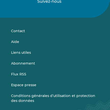
Suivez-nous
Suivez-
Suivez-
nous
nous
sur
sur
LinkedIn
Vimeo
Contact
Aide
Liens utiles
Abonnement
Flux RSS
Espace presse
Conditions générales d’utilisation et protection
des données