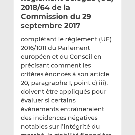
e
g
g
2018/64 de la
r
e
e
Commission du 29
p
r
r
septembre 2017
a
s
s
r
u
u
complétant le règlement (UE)
e
r
r
m
L
F
2016/1011 du Parlement
a
i
a
européen et du Conseil en
i
n
c
précisant comment les
l
k
e
critères énoncés à son article
e
b
d
o
20, paragraphe 1, point c) iii),
I
o
doivent être appliqués pour
n
k
évaluer si certains
événements entraîneraient
des incidences négatives
notables sur l’intégrité du