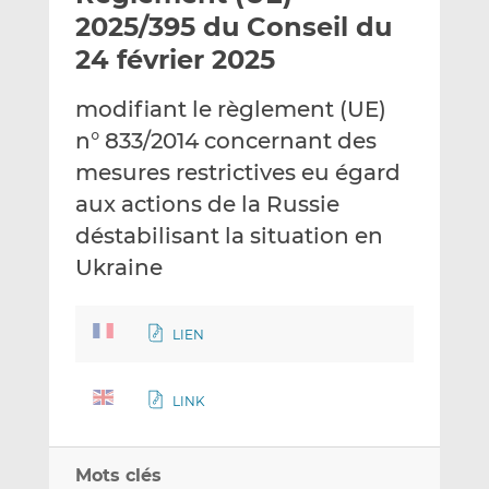
e
g
g
2025/395 du Conseil du
r
e
e
24 février 2025
p
r
r
a
s
s
modifiant le règlement (UE)
r
u
u
n° 833/2014 concernant des
e
r
r
m
L
F
mesures restrictives eu égard
a
i
a
aux actions de la Russie
i
n
c
déstabilisant la situation en
l
k
e
Ukraine
e
b
d
o
I
o
LIEN
n
k
LINK
Mots clés