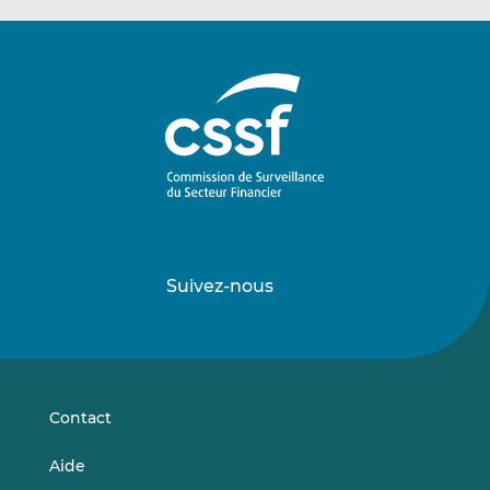
Suivez-nous
Suivez-
Suivez-
nous
nous
sur
sur
LinkedIn
Vimeo
Contact
Aide