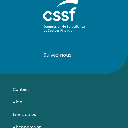
Suivez-nous
Suivez-
Suivez-
nous
nous
sur
sur
LinkedIn
Vimeo
Contact
Aide
Liens utiles
Abonnement