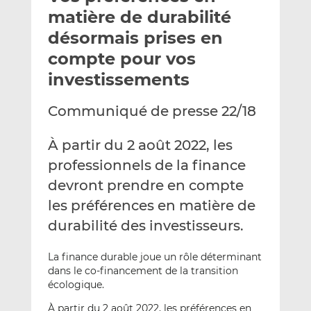
e
g
g
matière de durabilité
r
e
e
désormais prises en
p
r
r
compte pour vos
a
s
s
r
u
u
investissements
e
r
r
m
L
F
Communiqué de presse 22/18
a
i
a
i
n
c
À partir du 2 août 2022, les
l
k
e
professionnels de la finance
e
b
devront prendre en compte
d
o
I
o
les préférences en matière de
n
k
durabilité des investisseurs.
La finance durable joue un rôle déterminant
dans le co-financement de la transition
écologique.
À partir du 2 août 2022, les préférences en