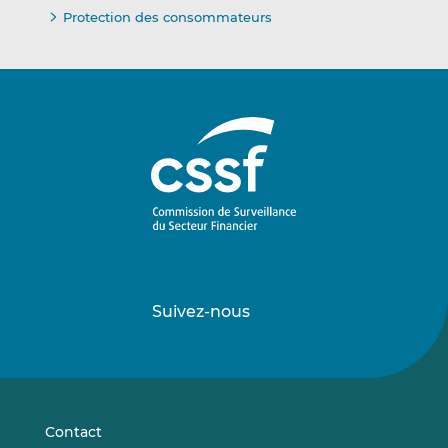
Protection des consommateurs
Suivez-nous
Suivez-
Suivez-
nous
nous
sur
sur
LinkedIn
Vimeo
Contact