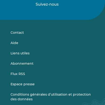
Suivez-nous
Suivez-
Suivez-
nous
nous
sur
sur
LinkedIn
Vimeo
Contact
Aide
Liens utiles
Abonnement
Flux RSS
Espace presse
Conditions générales d’utilisation et protection
des données