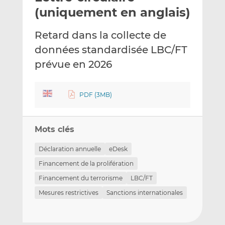
e
g
g
(uniquement en anglais)
r
e
e
p
r
r
Retard dans la collecte de
a
s
s
données
standardisée LBC/FT
r
u
u
prévue en 2026
e
r
r
m
L
F
a
i
a
PDF (3MB)
i
n
c
l
k
e
e
b
Mots clés
d
o
I
o
Déclaration annuelle
eDesk
n
k
Financement de la prolifération
Financement du terrorisme
LBC/FT
Mesures restrictives
Sanctions internationales