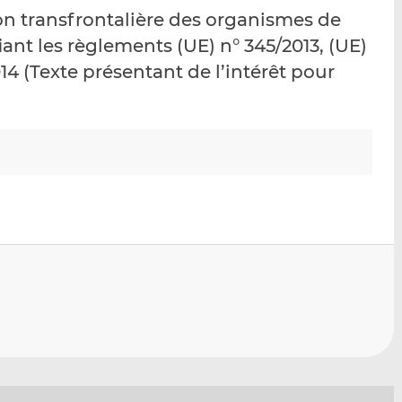
p
r
r
ution transfrontalière des organismes de
a
s
s
ant les règlements (UE) n° 345/2013, (UE)
r
u
u
014 (Texte présentant de l’intérêt pour
e
r
r
m
L
F
a
i
a
i
n
c
l
k
e
e
b
d
o
I
o
n
k