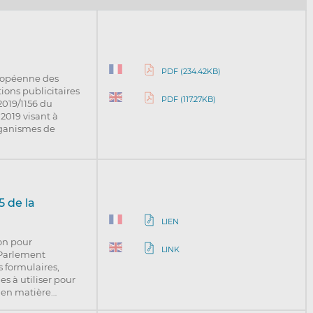
PDF (234.42KB)
uropéenne des
ions publicitaires
PDF (117.27KB)
2019/1156 du
2019 visant à
organismes de
 de la
LIEN
on pour
LINK
 Parlement
s formulaires,
s à utiliser pour
s en matière…