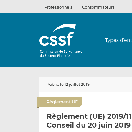
Passer
Professionnels
Consommateurs
au
contenu
Types d’ent
Publié le 12 juillet 2019
Règlement UE
Règlement (UE) 2019/1
Conseil du 20 juin 2019