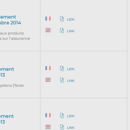
rlement
LIEN
mbre 2014
LINK
 aux produits
 sur l’assurance
lement
LIEN
013
LINK
opéens (Texte
lement
LIEN
013
LINK