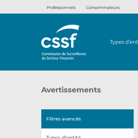
Passer
Professionnels
Consommateurs
au
contenu
Types d’ent
Avertissements
Filtres avancés
Types d'entité