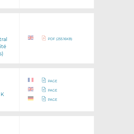
tral
PDF (255.16KB)
ité
s)
PAGE
PAGE
UK
PAGE