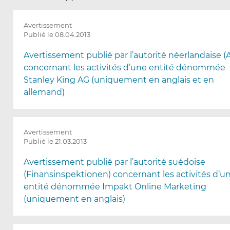
p
a
g
Avertissement
e
Publié le 08.04.2013
s
e
Avertissement publié par l’autorité néerlandaise 
r
concernant les activités d’une entité dénommée
e
Stanley King AG (uniquement en anglais et en
c
allemand)
h
a
r
g
Avertissement
e
Publié le 21.03.2013
r
a
Avertissement publié par l’autorité suédoise
a
(Finansinspektionen) concernant les activités d’u
p
entité dénommée Impakt Online Marketing
r
(uniquement en anglais)
è
s
l