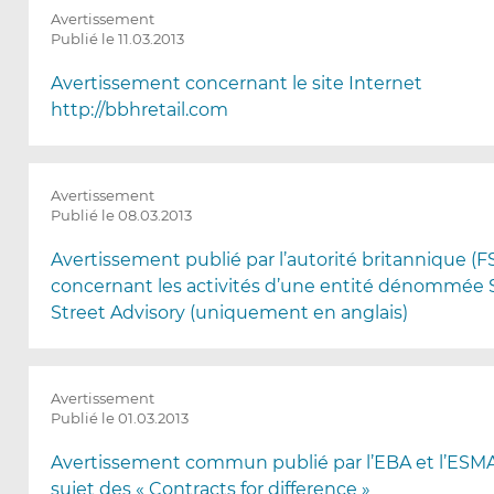
a
Avertissement
s
Publié le 11.03.2013
é
Avertissement concernant le site Internet
l
e
http://bbhretail.com
c
t
i
Avertissement
o
Publié le 08.03.2013
n
)
Avertissement publié par l’autorité britannique (F
concernant les activités d’une entité dénommée 
Street Advisory (uniquement en anglais)
Avertissement
Publié le 01.03.2013
Avertissement commun publié par l’EBA et l’ESM
sujet des « Contracts for difference »