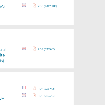
SA)
PDF (120.78KB)
tral
PDF (63.19KB)
ité
s)
PDF (22.37KB)
PDF (21.03KB)
 BP