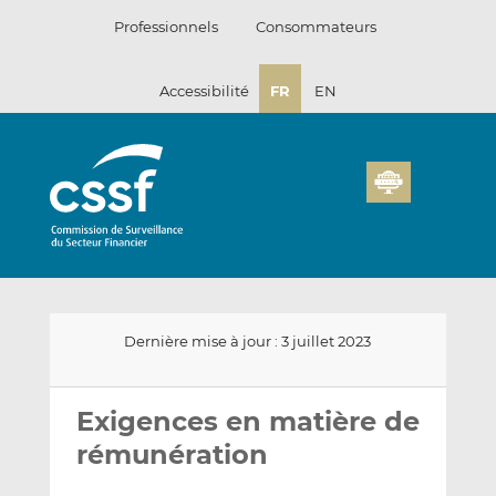
Passer
Professionnels
Consommateurs
au
contenu
Accessibilité
FR
EN
Dernière mise à jour : 3 juillet 2023
Envoyer
Partager
Partager
par
sur
sur
Exigences en matière de
email
LinkedIn
Facebook
rémunération