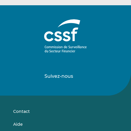
Suivez-nous
Suivez-
Suivez-
nous
nous
sur
sur
LinkedIn
Vimeo
Contact
Aide