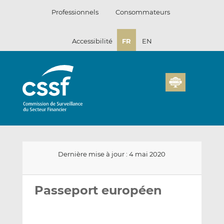
Passer
Professionnels
Consommateurs
au
contenu
Accessibilité
FR
EN
Dernière mise à jour : 4 mai 2020
Envoyer
Partager
Partager
par
sur
sur
Passeport européen
email
LinkedIn
Facebook