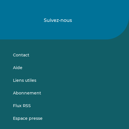
Suivez-nous
Suivez-
Suivez-
nous
nous
sur
sur
LinkedIn
Vimeo
Contact
Aide
Liens utiles
Abonnement
Flux RSS
Espace presse