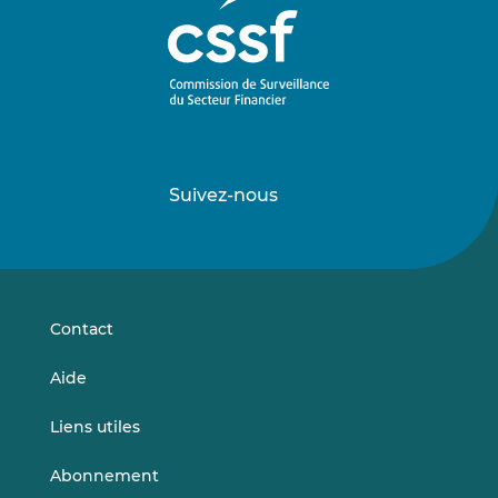
Suivez-nous
Suivez-
Suivez-
nous
nous
sur
sur
LinkedIn
Vimeo
Contact
Aide
Liens utiles
Abonnement