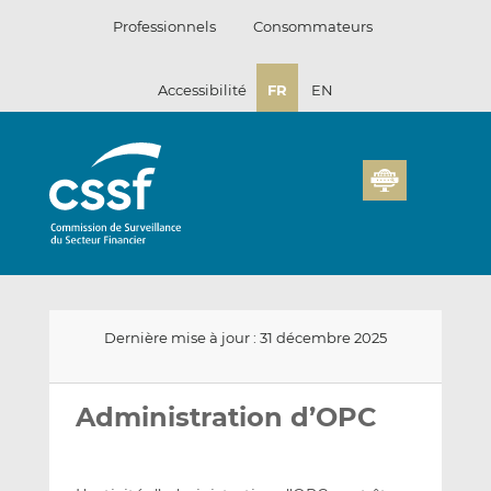
Passer
Professionnels
Consommateurs
au
contenu
Accessibilité
FR
EN
Dernière mise à jour : 31 décembre 2025
Envoyer
Partager
Partager
par
sur
sur
Administration d’OPC
email
LinkedIn
Facebook