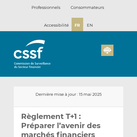
Passer
Professionnels
Consommateurs
au
contenu
Accessibilité
FR
EN
Dernière mise à jour : 15 mai 2025
Envoyer
Partager
Partager
par
sur
sur
Règlement T+1 :
email
LinkedIn
Facebook
Préparer l’avenir des
marchés financiers