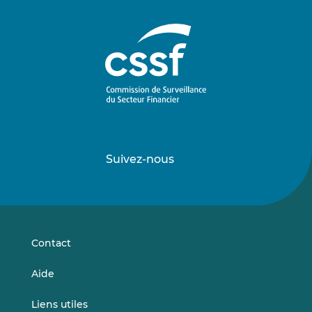
Suivez-nous
Suivez-
Suivez-
nous
nous
sur
sur
LinkedIn
Vimeo
Contact
Aide
Liens utiles