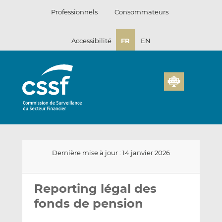
Passer
Professionnels
Consommateurs
au
contenu
Accessibilité
FR
EN
Dernière mise à jour : 14 janvier 2026
Envoyer
Partager
Partager
par
sur
sur
Reporting légal des
email
LinkedIn
Facebook
fonds de pension