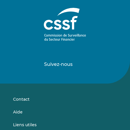
Suivez-nous
Suivez-
Suivez-
nous
nous
sur
sur
LinkedIn
Vimeo
Contact
Aide
Liens utiles