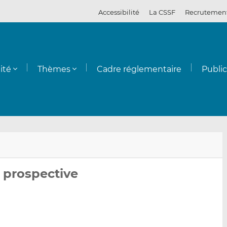
Accessibilité
La CSSF
Recrutemen
ité
Thèmes
Cadre réglementaire
Publi
Env
Par
Par
par
sur
sur
 prospective
ema
Lin
Fac