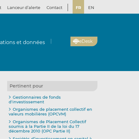
t
Lanceur d’alerte
Contact
FR
EN
eDesk
cations et données
Pertinent pour
oyer
tager
tager
Gestionnaires de fonds
d'investissement
il
kedIn
ebook
Organismes de placement collectif en
valeurs mobilières (OPCVM)
Organismes de Placement Collectif
soumis à la Partie II de la loi du 17
décembre 2010 (OPC Partie II)
Sociétés d’investissement en capital à