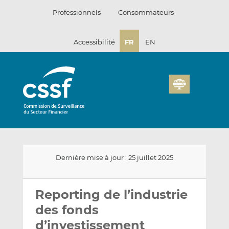
Passer
Professionnels
Consommateurs
au
contenu
Accessibilité
FR
EN
Dernière mise à jour : 25 juillet 2025
Envoyer
Partager
Partager
par
sur
sur
Reporting de l’industrie
email
LinkedIn
Facebook
des fonds
d’investissement