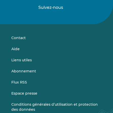
Suivez-nous
Suivez-
Suivez-
nous
nous
sur
sur
LinkedIn
Vimeo
Contact
Aide
Liens utiles
Abonnement
Flux RSS
Espace presse
Conditions générales d’utilisation et protection
des données