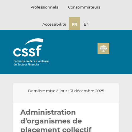
Passer
Professionnels
Consommateurs
au
contenu
Accessibilité
FR
EN
Dernière mise à jour : 31 décembre 2025
Envoyer
Partager
Partager
par
sur
sur
Administration
email
LinkedIn
Facebook
d’organismes de
placement collectif