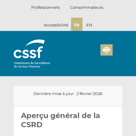
Passer
Professionnels
Consommateurs
au
contenu
Accessibilité
FR
EN
Dernière mise à jour : 2 février 2026
Envoyer
Partager
Partager
par
sur
sur
Aperçu général de la
email
LinkedIn
Facebook
CSRD