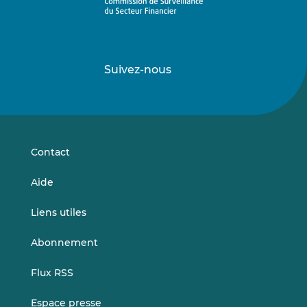
Suivez-nous
Suivez-
Suivez-
nous
nous
sur
sur
LinkedIn
Vimeo
Contact
Aide
Liens utiles
Abonnement
Flux RSS
Espace presse