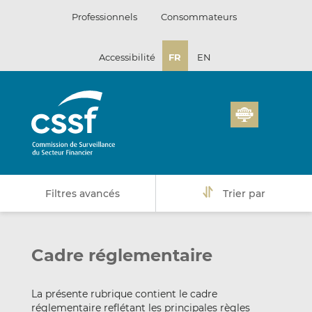
Passer
Professionnels
Consommateurs
au
contenu
Accessibilité
FR
EN
Filtres avancés
Trier par
Cadre réglementaire
La présente rubrique contient le cadre
réglementaire reflétant les principales règles