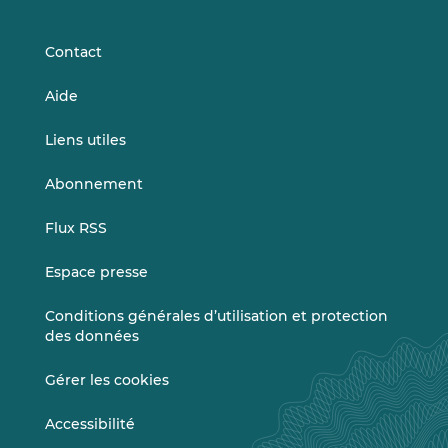
r
LinkedIn
Vimeo
è
s
Contact
l
a
Aide
s
é
Liens utiles
l
e
Abonnement
c
t
Flux RSS
i
o
Espace presse
n
)
Conditions générales d’utilisation et protection
des données
Gérer les cookies
Accessibilité