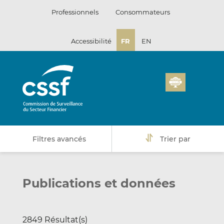
Passer
Professionnels
Consommateurs
au
contenu
Accessibilité
FR
EN
Filtres avancés
Trier par
Publications et données
2849 Résultat(s)