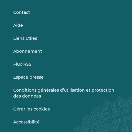
LinkedIn
Vimeo
è
s
Contact
l
a
Aide
s
é
Liens utiles
l
e
Abonnement
c
t
Flux RSS
i
o
Espace presse
n
)
Conditions générales d’utilisation et protection
des données
Gérer les cookies
Accessibilité