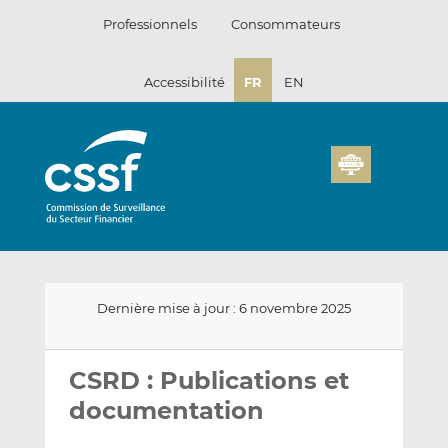
Passer
Professionnels
Consommateurs
au
contenu
Accessibilité
FR
EN
Dernière mise à jour : 6 novembre 2025
Envoyer
Partager
Partager
par
sur
sur
CSRD : Publications et
email
LinkedIn
Facebook
documentation