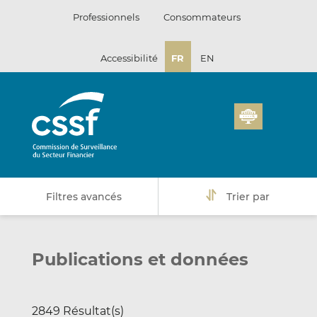
Passer
Professionnels
Consommateurs
au
contenu
Accessibilité
FR
EN
Filtres avancés
Trier par
Publications et données
2849 Résultat(s)